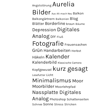
Aurelia
Angststörung
Bilder
Balkon
Aus Alt mach Neu
Blog
Balkongärtnern
Balkonien
Borderline
Blätter
braun
Bäume
Digitales
Depression
Analog
DIY
Fluß
Fotografie
Frauensachen
Grün
Handarbeiten
Herbst
Kalender
Häkeln
Kalenderbild
Klassische Camera
kurz gesagt
Kopfgewusel
Licht
Lesefutter
Minimalismus
Moor
Moorbilder
Moorlehrpfad
Nassplatte Digitales
Analog
Photoshop
Schattenseiten
Sonne
Stress
Stricken
Schnee