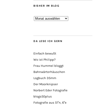
BISHER IM BLOG
Bisher
im
Blog
DA LESE ICH GERN
Einfach bewußt
Wo ist Philipp?
Frau Hummel bloggt
Bahnwärterhäuschen
Logbuch 35mm
Der Moorknipser
Norbert Eder Fotografie
blogs50plus
Fotografie aus 51°n, 6°e