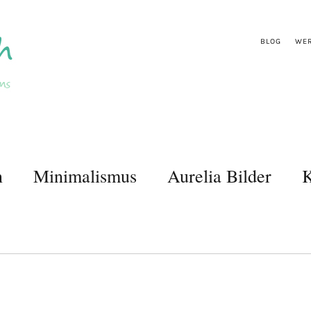
BLOG
WER
n
Minimalismus
Aurelia Bilder
K