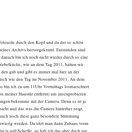
Fotoseite durch den Kopf und da der so schön
 meines Archivs hervorgekramt. Entstanden sind
danach bin ich noch nicht wieder durch so eine
 Nebelküche, wie an dem Tag 2011, hatten wir
, den gab und gibt es immer mal hier an der
stisch wie den Tag im November 2011. An dem
o bin ich zu um 11Uhr Vormittags losmarschiert
on meiner Haustür entfernt) um auszuprobieren
angen bekomme mit der Camera. Denn es ist ja
sieht und das was die Camera hinterher zeigt,
n auch noch diese ganz besondere Stimmung
chwierig werden. Da sitzt man dann Zuhaus vorm
ist ja voll Scheiße, so hab ich das aber doch gar