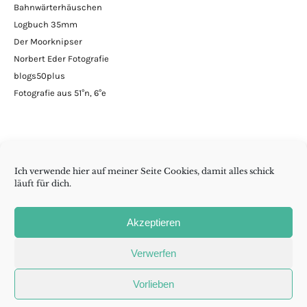
Bahnwärterhäuschen
Logbuch 35mm
Der Moorknipser
Norbert Eder Fotografie
blogs50plus
Fotografie aus 51°n, 6°e
Ich verwende hier auf meiner Seite Cookies, damit alles schick
läuft für dich.
Minimalismus | DIY | Handarbeiten | andern Krams
Akzeptieren
Folge wenig reicht auch
Verwerfen
Madame
RSS
Cookie-
Vorlieben
Aurelia
Richtlinie
auf
(EU)
Copyright © 2015 - 2026 wenig reicht auch