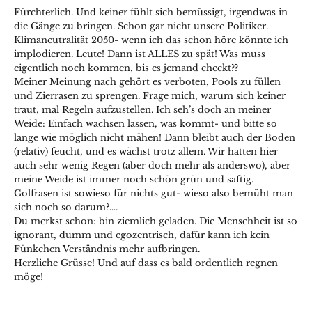
Fürchterlich. Und keiner fühlt sich bemüssigt, irgendwas in
die Gänge zu bringen. Schon gar nicht unsere Politiker.
Klimaneutralität 2050- wenn ich das schon höre könnte ich
implodieren. Leute! Dann ist ALLES zu spät! Was muss
eigentlich noch kommen, bis es jemand checkt??
Meiner Meinung nach gehört es verboten, Pools zu füllen
und Zierrasen zu sprengen. Frage mich, warum sich keiner
traut, mal Regeln aufzustellen. Ich seh’s doch an meiner
Weide: Einfach wachsen lassen, was kommt- und bitte so
lange wie möglich nicht mähen! Dann bleibt auch der Boden
(relativ) feucht, und es wächst trotz allem. Wir hatten hier
auch sehr wenig Regen (aber doch mehr als anderswo), aber
meine Weide ist immer noch schön grün und saftig.
Golfrasen ist sowieso für nichts gut- wieso also bemüht man
sich noch so darum?….
Du merkst schon: bin ziemlich geladen. Die Menschheit ist so
ignorant, dumm und egozentrisch, dafür kann ich kein
Fünkchen Verständnis mehr aufbringen.
Herzliche Grüsse! Und auf dass es bald ordentlich regnen
möge!