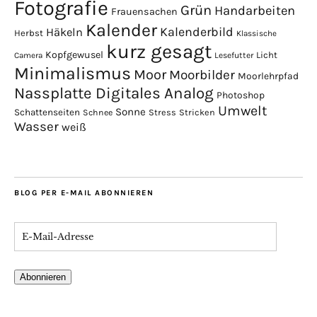
Fotografie
Grün
Handarbeiten
Frauensachen
Kalender
Kalenderbild
Häkeln
Herbst
Klassische
kurz gesagt
Kopfgewusel
Licht
Camera
Lesefutter
Minimalismus
Moor
Moorbilder
Moorlehrpfad
Nassplatte Digitales Analog
Photoshop
Umwelt
Sonne
Schattenseiten
Stress
Stricken
Schnee
Wasser
weiß
BLOG PER E-MAIL ABONNIEREN
Abonnieren