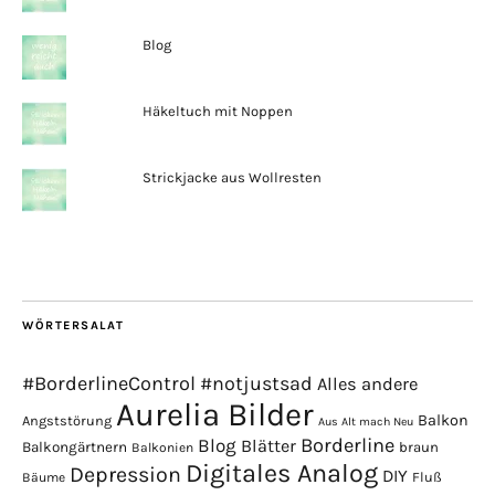
Blog
Häkeltuch mit Noppen
Strickjacke aus Wollresten
WÖRTERSALAT
#BorderlineControl
#notjustsad
Alles andere
Aurelia Bilder
Balkon
Angststörung
Aus Alt mach Neu
Borderline
Blog
Blätter
Balkongärtnern
braun
Balkonien
Digitales Analog
Depression
DIY
Fluß
Bäume